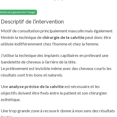
Chirurgie de la calvitie
Prothèses mammaires
Cryolipolyse
 droite ou à gauche de l'image
Lipomodelage esthétique
Descriptif de l'intervention
Motif de consultation principalement masculin mais également
Reconstruction du sein par proth
féminin la technique de
chirurgie de la calvitie
peut donc être
utilisée indifféremment chez l’homme et chez la femme.
Reconstruction du sein par grand 
J’utilise la technique des implants capillaires en prélevant une
bandelette de cheveux à l’arrière de la tête.
Le prélèvement est invisible même avec des cheveux courts les
résultats sont très bons et naturels.
Une
analyse précise de la calvitie
est nécessaire et les
objectifs doivent être fixés entre le patient et son chirurgien
esthétique.
Une trop grande zone à recouvrir donne à mon sens des résultats