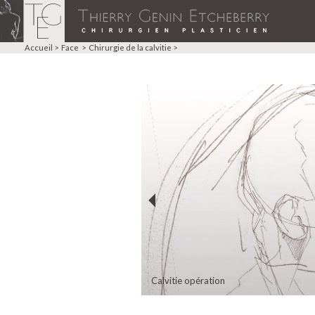
Accueil
> Face > Chirurgie de la calvitie >
1
of
3
Calvitie opération