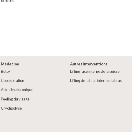
limités.
Médecine
Autres interventions
Botox
Lifting face interne de la cuisse
Lipoaspiration
Lifting de la face interne du bras
Acide hyaluronique
Peeling du visage
Cryolipolyse