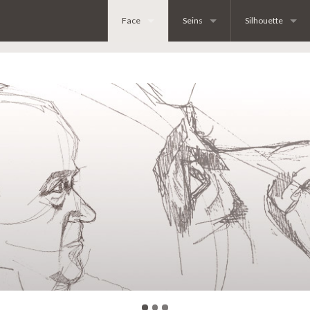
Face
Seins
Silhouette
LIPOFILLING DU VISAGE
Hypertrophie mammaire
Lifting face inter
Lifting cervico facial
Technique mixte d’augmentation
Lifting de la face
Blépharoplastie (chirurgie des paupières)
Asymétrie mammaire
Lipoaspiration
Rhinoplastie
Laboratoire SEBBIN : retrait des
Liposuccion ho
Rhinopolastie hommes
RECONSTRUCTION MAMMAIRE P
Plastie abdomina
Chirurgie des oreilles décollées
CURE DE PTOSE MAMMAIRE
Gynecomastie