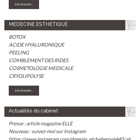
Lire la suite…
MEDECINE ESTHETIQUE
BOTOX
ACIDE HYALURONIQUE
PEELING
COMBLEMENT DES RIDES
COSMETOLOGIE MEDICALE
CRYOLIPOLYSE
Lire la suite…
Actualités du cabinet
Presse : article magazine
ELLE
Nouveau : suivez-moi sur
Instagram
https://www.instagram.com/drgenin_etcheberry6440/
et