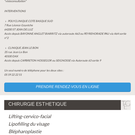
"visioconsultation"
INTERVENTIONS
POLYCLINIQUE COTE BASQUE SUD
7 Rue Léonce Goyetche
64200 ST JEAN DE LUZ
Accès depuis BAYONNE ANGLET BIARRITZ via autoroute A63 ou PEYREHORADE PAU via A64 sortie
n°2
CLINIQUE JEAN LE BON
35 rue Jean Le Bon
40100 DAX
Accès depuis CAPBRETON HOSSEGOR ou SEIGNOSSE via Autoroute 63 sortie 9
Un seul numéro de téléphone pour les deux sites :
05 59 22 22 51
PRENDRE RENDEZ-VOUS EN LIGNE
CHIRURGIE ESTHETIQUE
Lifting-cervico-facial
Lipofilling du visage
Blépharoplastie