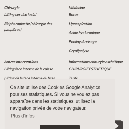
Chirurgie
Médecine
Lifting cervico facial
Botox
Blépharoplastie (chirurgie des
Lipoaspiration
paupières)
Acide hyaluronique
Peeling du visage
Cryolipolyse
Autres interventions
Informations chirurgie esthétique
Lifting face interne de la cuisse
CHIRURGIE ESTHETIQUE
Lifting de la face interne du bras
Tarifs
MEDECINE ESTHETIQUE
Ce site utilise des Cookies Google Analytics
pour ses statistiques. Si vous ne voulez pas
Actualités du cabinet
apparaître dans les statistiques, utilisez la
navigation privée de votre navigateur.
Accès patient
Plus d'infos