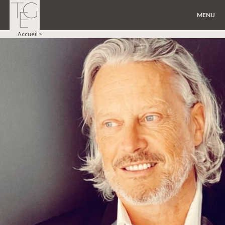
MENU
]>
Accueil
>
Face
Seins
Silhouette
Médecine esthétique
Chirurgie autres…
A propos