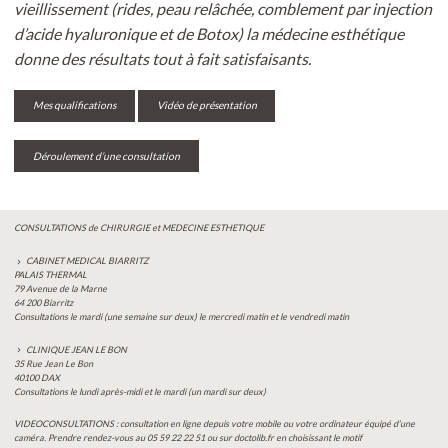
vieillissement (rides, peau relâchée, comblement par injection
d’acide hyaluronique et de Botox) la médecine esthétique
donne des résultats tout à fait satisfaisants.
Mes qualifications
Vidéo de présentation
Déroulement d’une consultation
CONSULTATIONS de CHIRURGIE et MEDECINE ESTHETIQUE
CABINET MEDICAL BIARRITZ
PALAIS THERMAL
79 Avenue de la Marne
64 200 Biarritz
Consultations le mardi (une semaine sur deux) le mercredi matin et le vendredi matin
CLINIQUE JEAN LE BON
35 Rue Jean Le Bon
40100 DAX
Consultations le lundi après-midi et le mardi (un mardi sur deux)
VIDEOCONSULTATIONS : consultation en ligne depuis votre mobile ou votre ordinateur équipé d’une
caméra. Prendre rendez-vous au 05 59 22 22 51 ou sur doctolib.fr en choisissant le motif